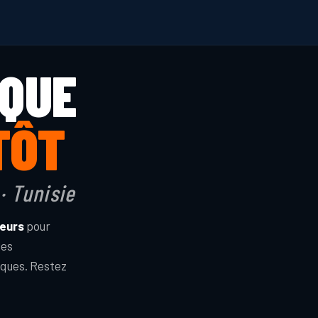
IQUE
TÔT
· Tunisie
seurs
pour
des
rques. Restez